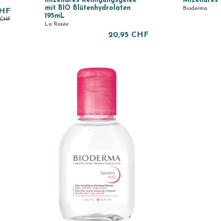
mizellares Reinigungsgelee
Mizellares
mit BIO Blütenhydrolaten
Bioderma
CHF
195mL
 CHF
La Rosée
20,95 CHF