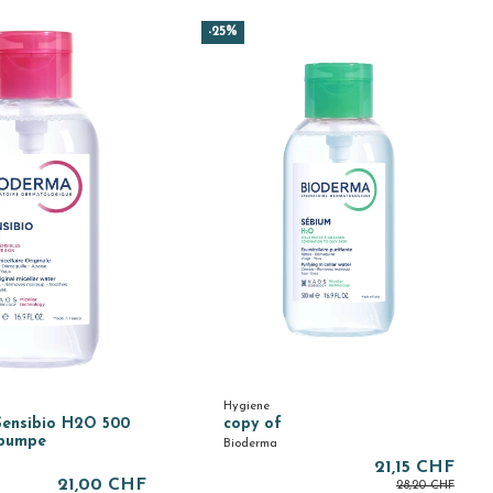
-25%
Hygiene
Sensibio H2O 500
copy of
pumpe
Bioderma
21,15 CHF
21,00 CHF
28,20 CHF