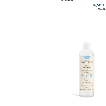
Bioderma
16,50 
22,00