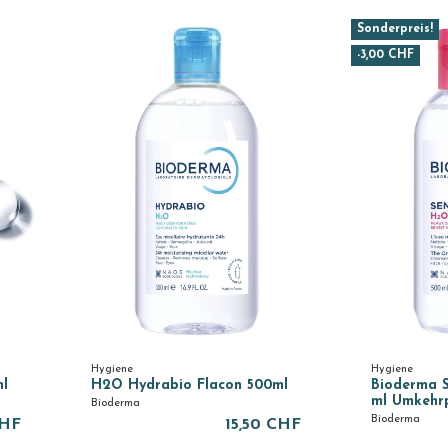
Sonderpreis!
-3,00 CHF
Hygiene
Hygiene
ml
H2O Hydrabio Flacon 500ml
Bioderma 
ml Umkehr
Bioderma
Bioderma
CHF
15,50 CHF