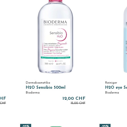
Dermokosmetika
Reiniger
H2O Sensibio 500ml
H2O eye Se
Bioderma
Bioderma
CHF
12,00 CHF
 CHF
15,00 CHF
-25%
-25%