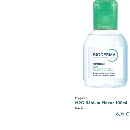
Hygiene
H2O Sébium Flacon 100ml
Bioderma
6,75 