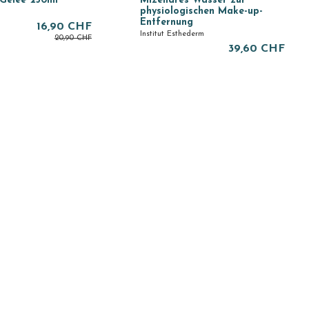
 Gelee 250ml
Mizellares Wasser zur
physiologischen Make-up-
Entfernung
16,90 CHF
Institut Esthederm
20,90 CHF
39,60 CHF