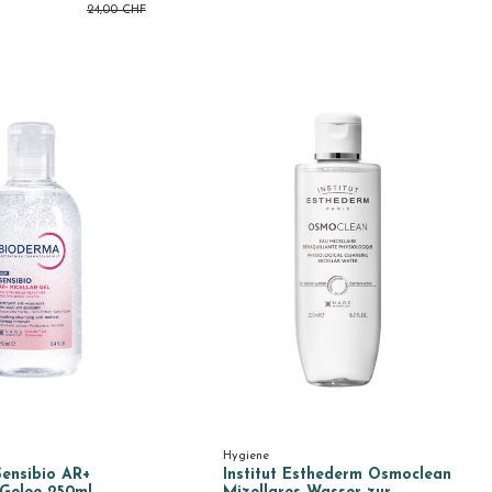
24,00 CHF
Hygiene
ensibio AR+
Institut Esthederm Osmoclean