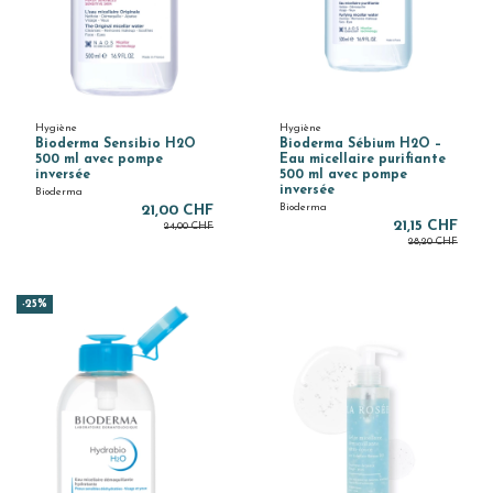
Hygiène
Hygiène
Bioderma Sensibio H2O
Bioderma Sébium H2O –
500 ml avec pompe
Eau micellaire purifiante
inversée
500 ml avec pompe
inversée
Bioderma
Bioderma
21,00 CHF
21,15 CHF
24,00 CHF
28,20 CHF
-25%