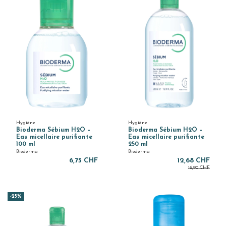
Hygiène
Hygiène
Bioderma Sébium H2O –
Bioderma Sébium H2O –
Eau micellaire purifiante
Eau micellaire purifiante
100 ml
250 ml
Bioderma
Bioderma
6,75 CHF
12,68 CHF
16,90 CHF
-25%