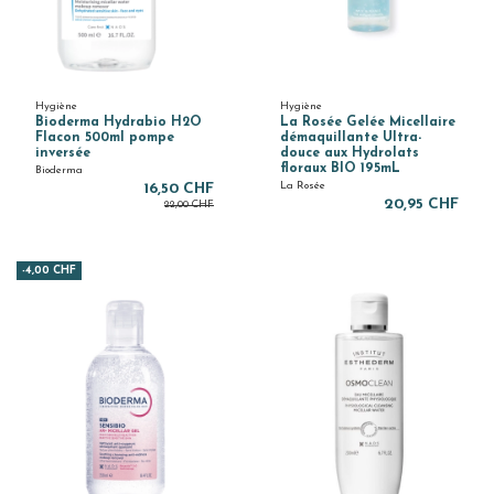
Hygiène
Hygiène
Bioderma Hydrabio H2O
La Rosée Gelée Micellaire
Flacon 500ml pompe
démaquillante Ultra-
inversée
douce aux Hydrolats
floraux BIO 195mL
Bioderma
La Rosée
16,50 CHF
20,95 CHF
22,00 CHF
-4,00 CHF