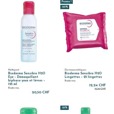
Promo !
-20%
Nettoyant
Dermocosmétiques
Bioderma Sensibio H2O
Bioderma Sensibio H2O
Eye – Démaquillant
Lingettes – 25 lingettes
biphase yeux et lèvres –
Bioderma
125 ml
12,24 CHF
Bioderma
15,30 CHF
20,50 CHF
-25%