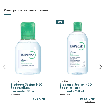
Vous pourriez aussi aimer
-25%
Hygiène
Hygiène
Bioderma Sébium H2O –
Bioderma Sébium H2O –
Eau micellaire
Eau micellaire
purifiante 100 ml
purifiante 250 ml
Bioderma
Bioderma
6,75 CHF
12,68 CHF
16,90 CHF