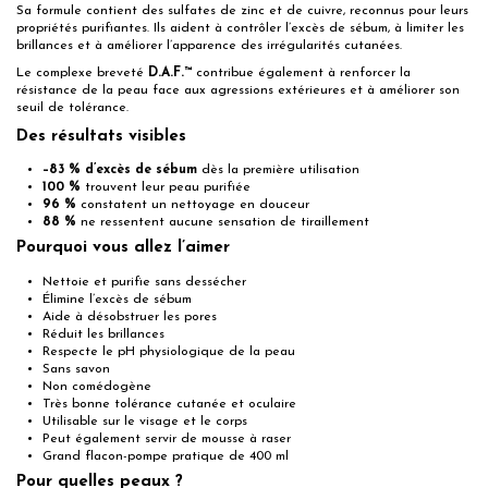
Sa formule contient des sulfates de zinc et de cuivre, reconnus pour leurs
propriétés purifiantes. Ils aident à contrôler l’excès de sébum, à limiter les
brillances et à améliorer l’apparence des irrégularités cutanées.
Le complexe breveté
D.A.F.™
contribue également à renforcer la
résistance de la peau face aux agressions extérieures et à améliorer son
seuil de tolérance.
Des résultats visibles
–83 % d’excès de sébum
dès la première utilisation
100 %
trouvent leur peau purifiée
96 %
constatent un nettoyage en douceur
88 %
ne ressentent aucune sensation de tiraillement
Pourquoi vous allez l’aimer
Nettoie et purifie sans dessécher
Élimine l’excès de sébum
Aide à désobstruer les pores
Réduit les brillances
Respecte le pH physiologique de la peau
Sans savon
Non comédogène
Très bonne tolérance cutanée et oculaire
Utilisable sur le visage et le corps
Peut également servir de mousse à raser
Grand flacon-pompe pratique de 400 ml
Pour quelles peaux ?