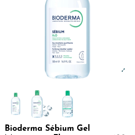
Bioderma Sébium Gel