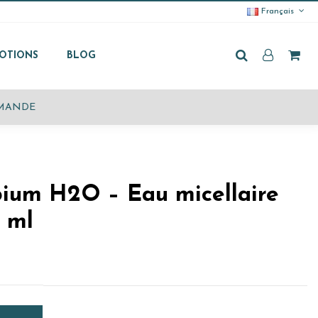
Français
OTIONS
BLOG
NDE
ium H2O – Eau micellaire
0 ml