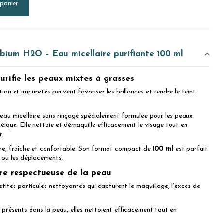
 panier
bium H2O – Eau micellaire purifiante 100 ml
urifie les peaux mixtes à grasses
ion et impuretés peuvent favoriser les brillances et rendre le teint
eau micellaire sans rinçage spécialement formulée pour les peaux
ique. Elle nettoie et démaquille efficacement le visage tout en
r.
opre, fraîche et confortable. Son format compact de
100 ml
est parfait
t ou les déplacements.
ire respectueuse de la peau
tites particules nettoyantes qui capturent le maquillage, l’excès de
t présents dans la peau, elles nettoient efficacement tout en