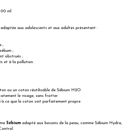
100 ml
adaptée aux adolescents et aux adultes présentant :
 ;
 sébum ;
nt obstrués ;
s et à la pollution.
ton ou un coton réutilisable de Sébium H2O.
atement le visage, sans frotter.
u’à ce que le coton soit parfaitement propre.
amme
Sébium
adapté aux besoins de la peau, comme Sébium Hydra,
Control.