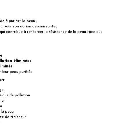
ide à purifier la peau ;
nu pour son action assainissante ;
 qui contribue à renforcer la résistance de la peau face aux
né
lution éliminées
liminés
 leur peau purifiée
mer
ge
sidus de pollution
her
um
e la peau
te de fraîcheur
e