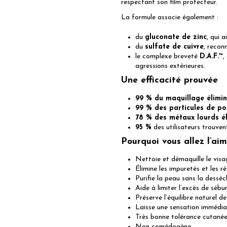
respectant son film protecteur.
La formule associe également :
du
gluconate de zinc
, qui a
du
sulfate de cuivre
, recon
le complexe breveté
D.A.F.™
,
agressions extérieures.
Une efficacité prouvée
99 % du maquillage élimi
99 % des particules de pol
78 % des métaux lourds é
95 %
des utilisateurs trouvent
Pourquoi vous allez l’ai
Nettoie et démaquille le visa
Élimine les impuretés et les ré
Purifie la peau sans la desséc
Aide à limiter l’excès de séb
Préserve l’équilibre naturel d
Laisse une sensation immédia
Très bonne tolérance cutané
Non comédogène