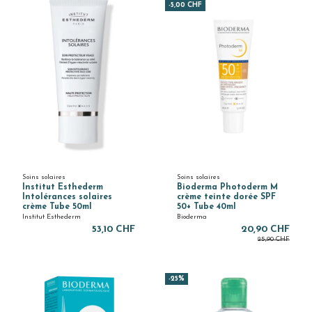
-5,00 CHF
Soins solaires
Soins solaires
Institut Esthederm
Bioderma Photoderm M
Intolérances solaires
crème teinte dorée SPF
crème Tube 50ml
50+ Tube 40ml
Institut Esthederm
Bioderma
53,10 CHF
20,90 CHF
25,90 CHF
-25%