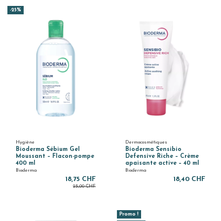
-25%
Hygiène
Dermocosmétiques
Bioderma Sébium Gel
Bioderma Sensibio
Moussant – Flacon-pompe
Defensive Riche – Crème
400 ml
apaisante active – 40 ml
Bioderma
Bioderma
18,75 CHF
18,40 CHF
25,00 CHF
Promo !