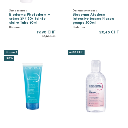
Soins solaires
Dermocosmétiques
Bioderma Photoderm M
Bioderma Atoderm
crème SPF 50+ teinte
Intensive baume Flacon
claire Tube 40ml
pompe 500ml
Bioderma
Bioderma
19,90 CHF
20,48 CHF
25,90 CHF
Promo !
-4,00 CHF
-20%