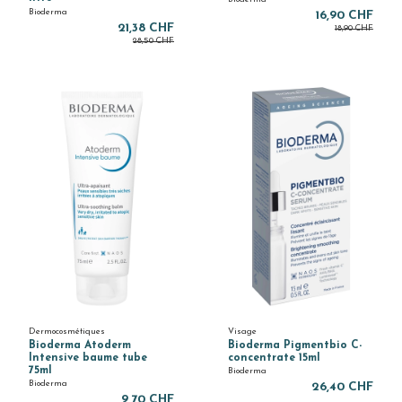
Bioderma
16,90 CHF
21,38 CHF
18,90 CHF
28,50 CHF
Dermocosmétiques
Visage
Bioderma Atoderm
Bioderma Pigmentbio C-
Intensive baume tube
concentrate 15ml
75ml
Bioderma
Bioderma
26,40 CHF
9,70 CHF