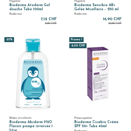
Hygiène
Hygiène
Bioderma Atoderm Gel
Bioderma Sensibio AR+
douche Tube 100ml
Gelée Micellaire – 250 ml
Bioderma
Bioderma
7,12 CHF
16,90 CHF
8,90 CHF
20,90 CHF
-25%
Promo !
-2,00 CHF
Bébés et enfants
Préoccupation
Bioderma Abcderm H2O
Bioderma Cicabio Crème
Flacon pompe inversée 1
SPF 50+ Tube 40ml
litre
Bioderma