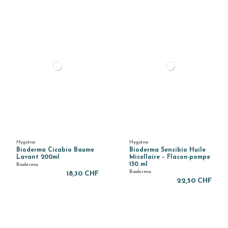
Hygiène
Hygiène
Bioderma Cicabio Baume
Bioderma Sensibio Huile
Lavant 200ml
Micellaire – Flacon-pompe
150 ml
Bioderma
Bioderma
18,30 CHF
22,50 CHF