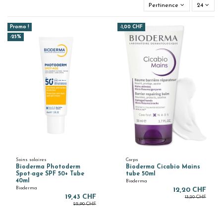
Pertinence
24
Promo !
-1,00 CHF
-25%
Soins solaires
Corps
Bioderma Photoderm
Bioderma Cicabio Mains
Spot-age SPF 50+ Tube
tube 50ml
40ml
Bioderma
Bioderma
12,20 CHF
19,43 CHF
13,20 CHF
25,90 CHF