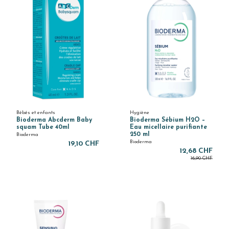
Bébés et enfants
Hygiène
Bioderma Abcderm Baby
Bioderma Sébium H2O –
squam Tube 40ml
Eau micellaire purifiante
250 ml
Bioderma
Bioderma
19,10 CHF
12,68 CHF
16,90 CHF