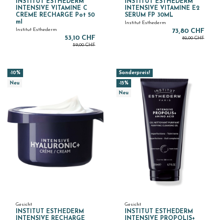
INSTITUT ESTHEDERM
INSTITUT ESTHEDERM
INTENSIVE VITAMINE C
INTENSIVE VITAMINE E2
CREME RECHARGE Pot 50
SERUM FP 30ML
ml
Institut Esthederm
Institut Esthederm
73,80 CHF
53,10 CHF
82,00 CHF
59,00 CHF
-10%
Sonderpreis!
Neu
-15%
Neu
Gesicht
Gesicht
INSTITUT ESTHEDERM
INSTITUT ESTHEDERM
INTENSIVE RECHARGE
INTENSIVE PROPOLIS+