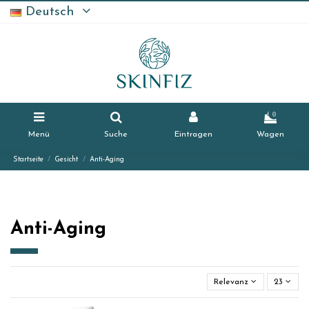
Deutsch
0
Menü
Suche
Eintragen
Wagen
Startseite
Gesicht
Anti-Aging
Anti-Aging
Relevanz
23