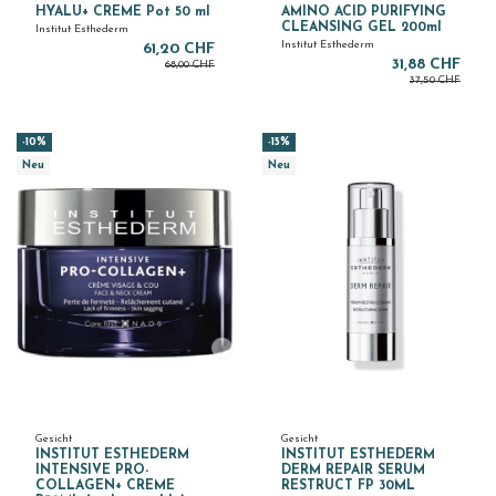
HYALU+ CREME Pot 50 ml
AMINO ACID PURIFYING
CLEANSING GEL 200ml
Institut Esthederm
Institut Esthederm
61,20 CHF
31,88 CHF
68,00 CHF
37,50 CHF
-10%
-15%
Neu
Neu
Gesicht
Gesicht
INSTITUT ESTHEDERM
INSTITUT ESTHEDERM
INTENSIVE PRO-
DERM REPAIR SERUM
COLLAGEN+ CREME
RESTRUCT FP 30ML