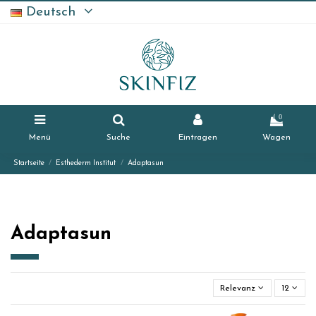
Deutsch
0
Menü
Suche
Eintragen
Wagen
Startseite
Esthederm Institut
Adaptasun
Adaptasun
Relevanz
12